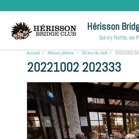
Hérisson Brid
Qui s'y frotte, six 
Accueil
Albums photos
30 ans du club
20221002 20
20221002 202333