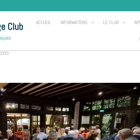
ACCUEIL
INFORMATIONS
LE CLUB
AP
ge Club
Piques
2333