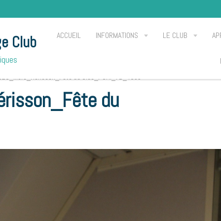
ACCUEIL
INFORMATIONS
LE CLUB
AP
ge Club
Piques
26_Méré_Hérisson_Fête du Club_PCHi_7D_4955
isson_Fête du