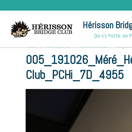
Hérisson Brid
Qui s'y frotte, six 
Accueil
Albums photos
Fête du club 2019
005_1910
005_191026_Méré_Hér
Club_PCHi_7D_4955