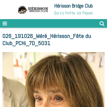
Hérisson Bridge Club
Qui s'y frotte, six Piques
026_191026_Méré_Hérisson_Fête du
Club_PCHi_7D_5031