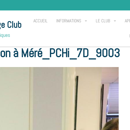
ACCUEIL
INFORMATIONS
LE CLUB
AP
ge Club
Piques
8 Le Hérisson à Méré_PCHi_7D_9003
son à Méré_PCHi_7D_9003