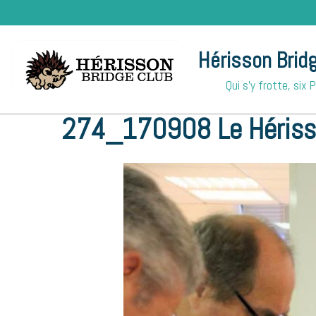
Hérisson Brid
Qui s'y frotte, six 
Accueil
Albums photos
Inauguration Méré
274_17090
274_170908 Le Héris