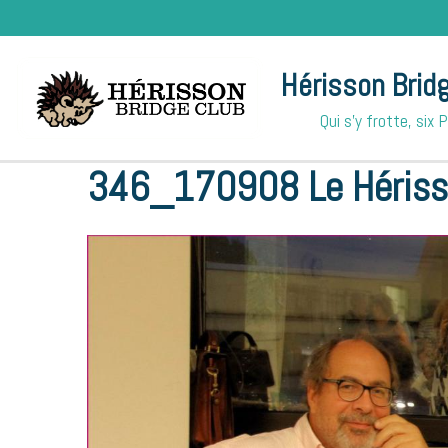
Hérisson Brid
Qui s'y frotte, six 
Accueil
Albums photos
Inauguration Méré
346_17090
346_170908 Le Héris