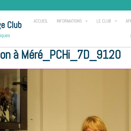
ACCUEIL
INFORMATIONS
LE CLUB
AP
ge Club
Piques
8 Le Hérisson à Méré_PCHi_7D_9120
son à Méré_PCHi_7D_9120