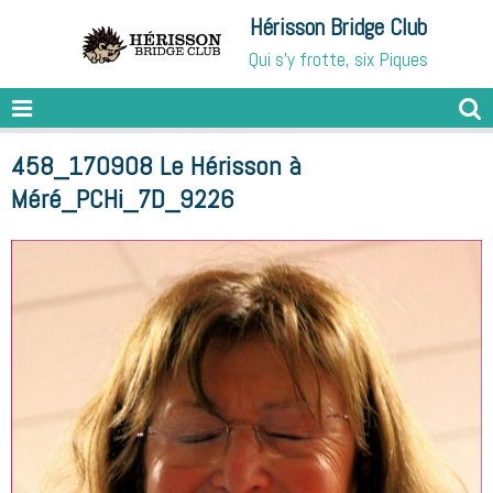
Hérisson Bridge Club
Qui s'y frotte, six Piques
458_170908 Le Hérisson à
Méré_PCHi_7D_9226