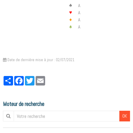
♠
A
A
♥
A
♦
A
♣
Date de dernière mise à jour : 02/07/2021
Partager
Facebook
Twitter
Email
Moteur de recherche
OK