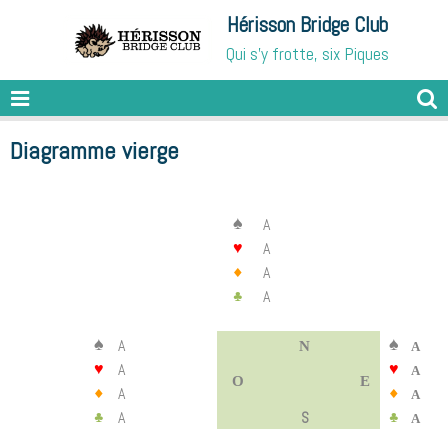
Hérisson Bridge Club
Qui s'y frotte, six Piques
Diagramme vierge
♠
A
A
♥
A
♦
A
♣
♠
♠
A
N
A
A
♥
♥
A
O
E
A
♦
♦
A
A
♣
S
♣
A