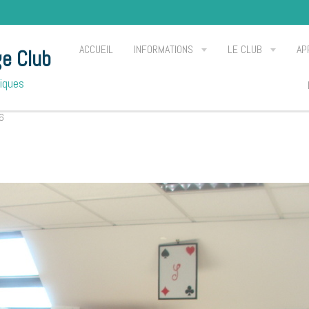
ACCUEIL
INFORMATIONS
LE CLUB
AP
ge Club
Piques
6